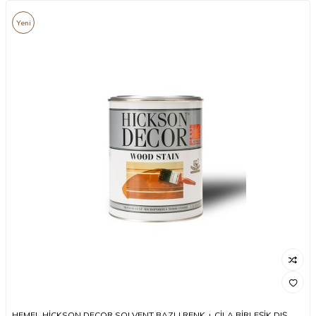
Yeni
HEMEL HİCKSON DECOR SOLVENT BAZLI RENK + CİLA BİRLEŞİK DIŞ