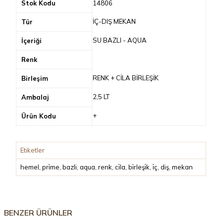
Stok Kodu
14806
İÇ-DIŞ MEKAN
Tür
SU BAZLI - AQUA
İçeriği
Renk
RENK + CİLA BİRLEŞİK
Birleşim
2,5 LT
Ambalaj
+
Ürün Kodu
Etiketler
hemel
,
pri̇me
,
bazli
,
aqua
,
renk
,
ci̇la
,
bi̇rleşi̇k
,
i̇ç
,
diş
,
mekan
BENZER ÜRÜNLER