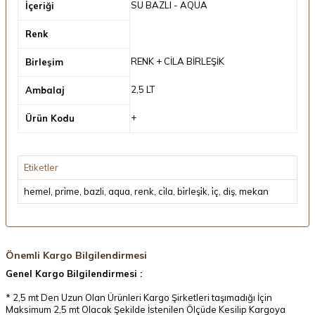
SU BAZLI - AQUA
İçeriği
Renk
RENK + CİLA BİRLEŞİK
Birleşim
2,5 LT
Ambalaj
+
Ürün Kodu
Etiketler
hemel
,
pri̇me
,
bazli
,
aqua
,
renk
,
ci̇la
,
bi̇rleşi̇k
,
i̇ç
,
diş
,
mekan
Önemli Kargo Bilgilendirmesi
Genel Kargo Bilgilendirmesi :
* 2,5 mt Den Uzun Olan Ürünleri Kargo Şirketleri taşımadığı İçin
Maksimum 2,5 mt Olacak Şekilde İstenilen Ölçüde Kesilip Kargoya