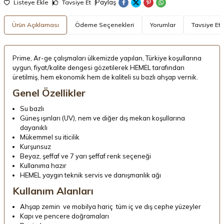
Paylaş
Listeye Ekle
Tavsiye Et
Ürün Açıklaması
Ödeme Seçenekleri
Yorumlar
Tavsiye Et
Prime, Ar-ge çalışmaları ülkemizde yapılan, Türkiye koşullarına
uygun, fiyat/kalite dengesi gözetilerek HEMEL tarafından
üretilmiş, hem ekonomik hem de kaliteli su bazlı ahşap vernik.
Genel Özellikler
Su bazlı
Güneş ışınları (UV), nem ve diğer dış mekan koşullarına
dayanıklı
Mükemmel su iticilik
Kurşunsuz
Beyaz, şeffaf ve 7 yarı şeffaf renk seçeneği
Kullanıma hazır
HEMEL yaygın teknik servis ve danışmanlık ağı
Kullanım Alanları
Ahşap zemin ve mobilya hariç tüm iç ve dış cephe yüzeyler
Kapı ve pencere doğramaları