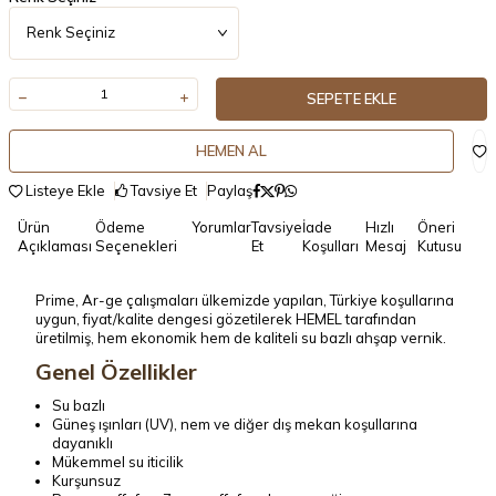
SEPETE EKLE
HEMEN AL
Listeye Ekle
Tavsiye Et
Paylaş
Ürün
Ödeme
Yorumlar
Tavsiye
İade
Hızlı
Öneri
Açıklaması
Seçenekleri
Et
Koşulları
Mesaj
Kutusu
Prime, Ar-ge çalışmaları ülkemizde yapılan, Türkiye koşullarına
uygun, fiyat/kalite dengesi gözetilerek HEMEL tarafından
üretilmiş, hem ekonomik hem de kaliteli su bazlı ahşap vernik.
Genel Özellikler
Su bazlı
Güneş ışınları (UV), nem ve diğer dış mekan koşullarına
dayanıklı
Mükemmel su iticilik
Kurşunsuz