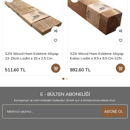
SZN Wood Ham Eskitme Ahşap
SZN Wood Ham Eskitme Ahşap
13-15cm Ladin x 15 x 2,5 Cm
Kalas Ladin x 9,5 x 9,5 Cm SZN-
SZN-51-Teak +
51-Teak +
511,60
TL
892,60
TL
E - BÜLTEN ABONELİĞİ
Kampanya ve indirimlerden haberdar olmak için e-bültenimize abone olun.
ABONE OL