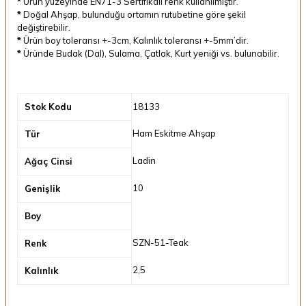
*
Ürün yüzeyinde EN71-3 Sertifikalı renk kullanılmıştır.
*
Doğal Ahşap, bulunduğu ortamın rutubetine göre şekil
değiştirebilir.
*
Ürün boy toleransı +-3cm, Kalınlık toleransı +-5mm’dir.
*
Üründe Budak (Dal), Sulama, Çatlak, Kurt yeniği vs. bulunabilir.
Stok Kodu
18133
Ham Eskitme Ahşap
Tür
Ladin
Ağaç Cinsi
10
Genişlik
Boy
SZN-51-Teak
Renk
2,5
Kalınlık