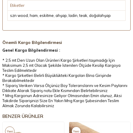
Etiketler
szn wood
,
ham
,
eskitme
,
ahşap
,
ladin
,
teak
,
doğalahşap
Önemli Kargo Bilgilendirmesi
Genel Kargo Bilgilendirmesi :
* 2,5 mt Den Uzun Olan Ürünleri Kargo Şirketleri taşımadığı İçin
Maksimum 2,5 mt Olacak Şekilde İstenilen Ölçüde Kesilip Kargoya
Teslim Edilmektedir
* Kargo Şirketleri Belirli Büyüklükteki Kargoları Bina Girişinde
Bırakabilmektedir
* Sipariş Veriken Varsa Ölçünüz Boy Toleranslarını ve Kesim Paylarını
Dikkate Alarak Sipariş notu Ekle Kısmından Belirtebilirsiniz
* Mng Kargonun Adresinize Geliyor Olmasından Emin olunuz, Aksi
Takdirde Siparişinizi Size En Yakın Mng Kargo Şubesinden Teslim
Almak Zorunda Kalabilirsiniz
BENZER ÜRÜNLER
Yeni
Yeni