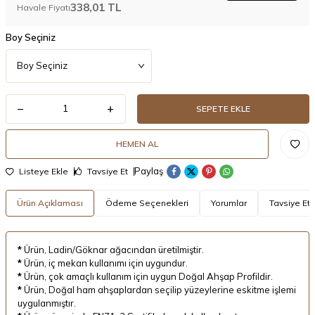
338,01
TL
Havale Fiyatı
Boy Seçiniz
SEPETE EKLE
HEMEN AL
Paylaş
Listeye Ekle
Tavsiye Et
Ürün Açıklaması
Ödeme Seçenekleri
Yorumlar
Tavsiye Et
*
Ürün, Ladin/Göknar ağacından üretilmiştir.
*
Ürün, iç mekan kullanımı için uygundur.
*
Ürün, çok amaçlı kullanım için uygun Doğal Ahşap Profildir.
*
Ürün, Doğal ham ahşaplardan seçilip yüzeylerine eskitme işlemi
uygulanmıştır.