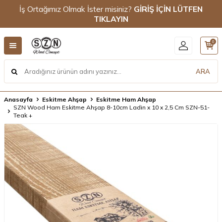
İş Ortağımız Olmak İster misiniz?
GİRİŞ İÇİN LÜTFEN
TIKLAYIN
0
ARA
Anasayfa
Eskitme Ahşap
Eskitme Ham Ahşap
SZN Wood Ham Eskitme Ahşap 8-10cm Ladin x 10 x 2,5 Cm SZN-51-
Teak +