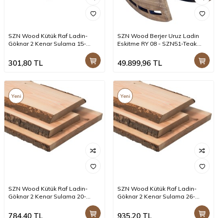
SZN Wood Kütük Raf Ladin-
SZN Wood Berjer Uruz Ladin
Göknar 2 Kenar Sulama 15-
Eskitme RY 08 - SZN51-Teak
19x3cm -- -- -- -- +
48cm Oturum 70x110x80cm
301,80
TL
49.899,96
TL
Yeni
Yeni
SZN Wood Kütük Raf Ladin-
SZN Wood Kütük Raf Ladin-
Göknar 2 Kenar Sulama 20-
Göknar 2 Kenar Sulama 26-
25x3cm -- -- -- -- +
30x3cm -- -- -- -- +
784,40
TL
935,20
TL