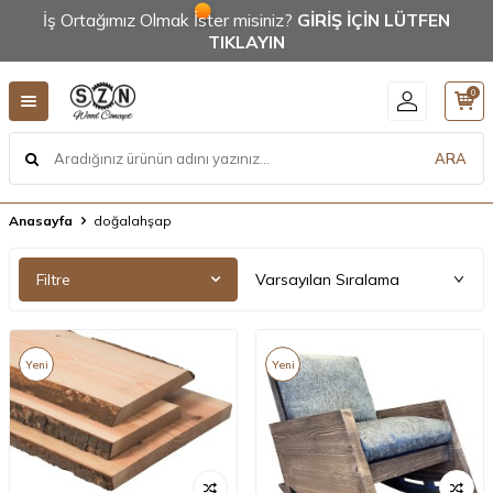
İş Ortağımız Olmak İster misiniz?
GİRİŞ İÇİN LÜTFEN
TIKLAYIN
0
ARA
Anasayfa
doğalahşap
Filtre
Yeni
Yeni