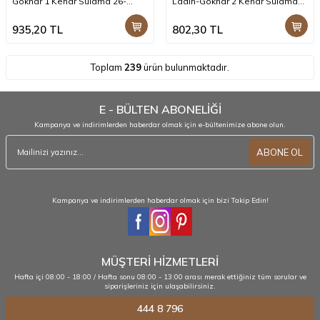
Göknar 1 Kenar Sulama 26-
Ladin-Göknar 2 Kenar Sulama
30x3cm -- -- -- -- +
15-19x3cm SZN51-Teak -- -- -- +
935,20
TL
802,30
TL
Toplam
239
ürün bulunmaktadır.
E - BÜLTEN ABONELİĞİ
Kampanya ve indirimlerden haberdar olmak için e-bültenimize abone olun.
ABONE OL
Kampanya ve indirimlerden haberdar olmak için bizi Takip Edin!
MÜŞTERİ HİZMETLERİ
Hafta içi 08:00 - 18:00 / Hafta sonu 08:00 - 13:00 arası merak ettiğiniz tüm sorular ve
siparişleriniz için ulaşabilirsiniz.
444 8 796