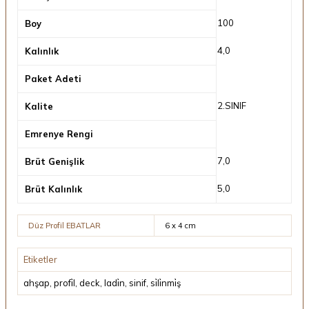
100
Boy
4,0
Kalınlık
Paket Adeti
2.SINIF
Kalite
Emrenye Rengi
7,0
Brüt Genişlik
5,0
Brüt Kalınlık
Düz Profil EBATLAR
6 x 4 cm
Etiketler
ahşap
,
profi̇l
,
deck
,
ladi̇n
,
sinif
,
si̇li̇nmi̇ş