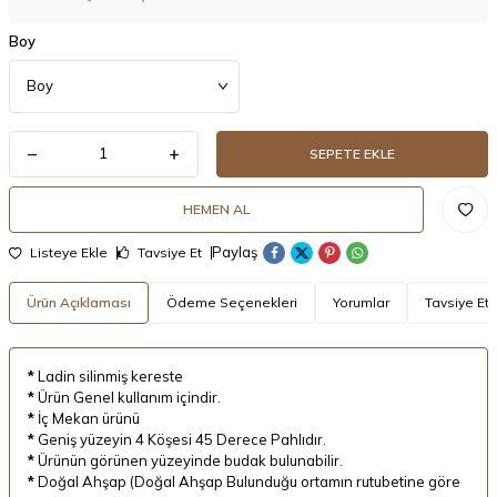
Boy
SEPETE EKLE
HEMEN AL
Paylaş
Listeye Ekle
Tavsiye Et
Ürün Açıklaması
Ödeme Seçenekleri
Yorumlar
Tavsiye Et
*
Ladin silinmiş kereste
*
Ürün Genel kullanım içindir.
*
İç Mekan ürünü
*
Geniş yüzeyin 4 Köşesi 45 Derece Pahlıdır.
*
Ürünün görünen yüzeyinde budak bulunabilir.
*
Doğal Ahşap (Doğal Ahşap Bulunduğu ortamın rutubetine göre