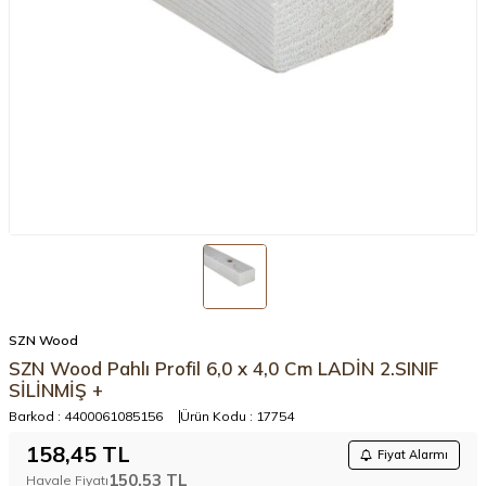
SZN Wood
SZN Wood Pahlı Profil 6,0 x 4,0 Cm LADİN 2.SINIF
SİLİNMİŞ +
Barkod :
4400061085156
Ürün Kodu :
17754
158,45
TL
Fiyat Alarmı
150,53
TL
Havale Fiyatı