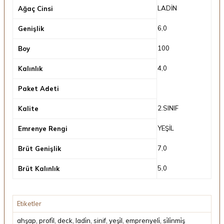
LADİN
Ağaç Cinsi
6,0
Genişlik
100
Boy
4,0
Kalınlık
Paket Adeti
2.SINIF
Kalite
YEŞİL
Emrenye Rengi
7,0
Brüt Genişlik
5,0
Brüt Kalınlık
Etiketler
ahşap
,
profi̇l
,
deck
,
ladi̇n
,
sinif
,
yeşi̇l
,
emprenyeli̇
,
si̇li̇nmi̇ş