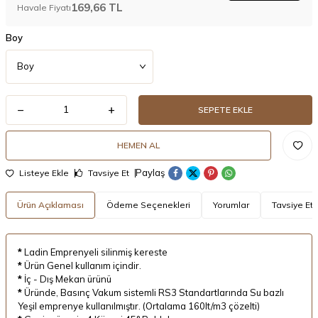
169,66
TL
Havale Fiyatı
Boy
SEPETE EKLE
HEMEN AL
Paylaş
Listeye Ekle
Tavsiye Et
Ürün Açıklaması
Ödeme Seçenekleri
Yorumlar
Tavsiye Et
*
Ladin Emprenyeli silinmiş kereste
*
Ürün Genel kullanım içindir.
*
İç - Dış Mekan ürünü
*
Üründe, Basınç Vakum sistemli RS3 Standartlarında Su bazlı
Yeşil emprenye kullanılmıştır. (Ortalama 160lt/m3 çözelti)