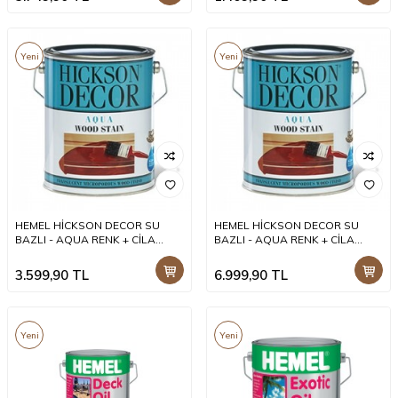
Yeni
Yeni
HEMEL HİCKSON DECOR SU
HEMEL HİCKSON DECOR SU
BAZLI - AQUA RENK + CİLA
BAZLI - AQUA RENK + CİLA
BİRLEŞİK DIŞ MEKAN BOYASI 2,5
BİRLEŞİK DIŞ MEKAN BOYASI 5 LT
LT +
+
3.599,90
TL
6.999,90
TL
Yeni
Yeni