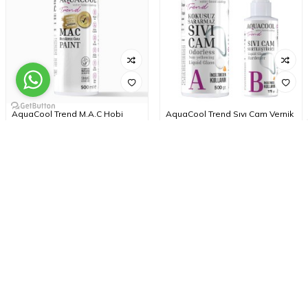
AquaCool Trend M.A.C Hobi
AquaCool Trend Sıvı Cam Vernik
Boyası Su Bazlı Akrilik 500 ml +
Hobi Boyası Su Bazlı Hibrit
Vernik 500 gr + 175 gr Çift
Kompenantlı +
879,00
TL
1.399,00
TL
Toplam
14
ürün bulunmaktadır.
E - BÜLTEN ABONELİĞİ
Kampanya ve indirimlerden haberdar olmak için e-bültenimize abone olun.
ABONE OL