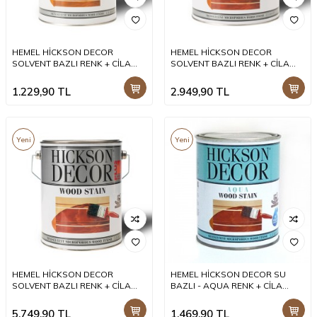
HEMEL HİCKSON DECOR
HEMEL HİCKSON DECOR
SOLVENT BAZLI RENK + CİLA
SOLVENT BAZLI RENK + CİLA
BİRLEŞİK DIŞ MEKAN BOYASI 1 LT
BİRLEŞİK DIŞ MEKAN BOYASI 2,5
+
LT +
1.229,90
TL
2.949,90
TL
Yeni
Yeni
HEMEL HİCKSON DECOR
HEMEL HİCKSON DECOR SU
SOLVENT BAZLI RENK + CİLA
BAZLI - AQUA RENK + CİLA
BİRLEŞİK DIŞ MEKAN BOYASI 5 LT
BİRLEŞİK DIŞ MEKAN BOYASI 1 LT
+
+
5.749,90
TL
1.469,90
TL