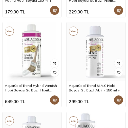
Patina Hobi Boyası 150 ml +
Hobi Boyası Su Bazlı Hibrit
Vernik 150 ml +
179,00
TL
229,00
TL
Yeni
Yeni
AquaCool Trend Hybrid Varnish
AquaCool Trend M.A.C Hobi
Hobi Boyası Su Bazlı Hibrit
Boyası Su Bazlı Akrilik 150 ml +
Vernik 500 ml +
649,00
TL
299,00
TL
Yeni
Yeni