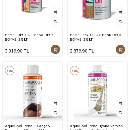
HEMEL DECK OİL RENK DECK
HEMEL EXOTİC OİL RENK DECK
BOYASI 2,5 LT
BOYASI 2,5 LT
3.019,90
TL
2.879,90
TL
Yeni
Yeni
AquaCool Trend 3D Ahşap
AquaCool Trend Hybrid Varnish