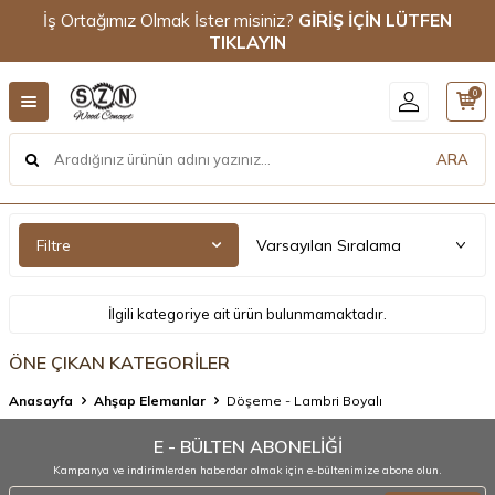
İş Ortağımız Olmak İster misiniz?
GİRİŞ İÇİN LÜTFEN
TIKLAYIN
0
ARA
Filtre
İlgili kategoriye ait ürün bulunmamaktadır.
ÖNE ÇIKAN KATEGORİLER
Anasayfa
Ahşap Elemanlar
Döşeme - Lambri Boyalı
E - BÜLTEN ABONELİĞİ
Kampanya ve indirimlerden haberdar olmak için e-bültenimize abone olun.