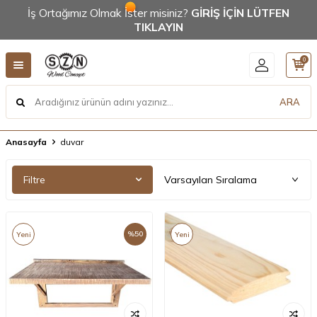
İş Ortağımız Olmak İster misiniz?
GİRİŞ İÇİN LÜTFEN
TIKLAYIN
0
ARA
Anasayfa
duvar
Filtre
%
50
Yeni
Yeni