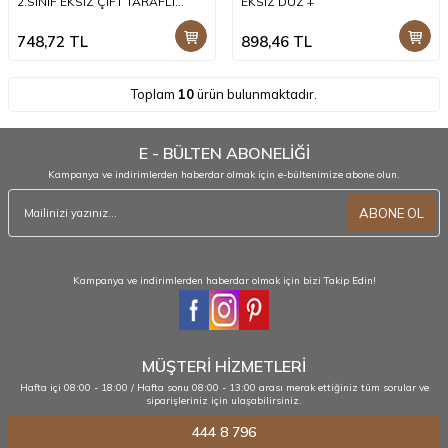
2.SINIF EKSİZ ÇİFT TARAFLI
EKSİZ DÜZ +
PAHLI +
748,72
TL
898,46
TL
Toplam
10
ürün bulunmaktadır.
E - BÜLTEN ABONELİĞİ
Kampanya ve indirimlerden haberdar olmak için e-bültenimize abone olun.
ABONE OL
Kampanya ve indirimlerden haberdar olmak için bizi Takip Edin!
MÜŞTERİ HİZMETLERİ
Hafta içi 08:00 - 18:00 / Hafta sonu 08:00 - 13:00 arası merak ettiğiniz tüm sorular ve
siparişleriniz için ulaşabilirsiniz.
444 8 796