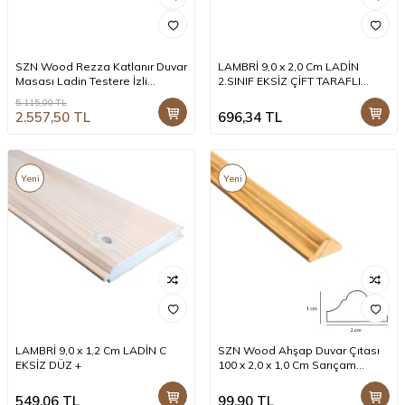
SZN Wood Rezza Katlanır Duvar
LAMBRİ 9,0 x 2,0 Cm LADİN
Masası Ladin Testere İzli
2.SINIF EKSİZ ÇİFT TARAFLI
75x40cm SZN-51-Teak
OVAL +
5.115,00
TL
2.557,50
TL
696,34
TL
Yeni
Yeni
LAMBRİ 9,0 x 1,2 Cm LADİN C
SZN Wood Ahşap Duvar Çıtası
EKSİZ DÜZ +
100 x 2,0 x 1,0 Cm Sarıçam
1.Sınıf SZN001
549,06
TL
99,90
TL