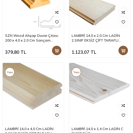
SZN Wood Ahşap Duvar Çıtası
LAMBRİ 14,0 x 2,0 Cm LADİN
200 x 4,0 x 2,0 Cm Sarıçam
2.SINIF EKSİZ ÇİFT TARAFLI
1.Sınıf SZN002
PAHLI +
379,80
TL
1.123,07
TL
Yeni
Yeni
LAMBRİ 14,0 x 4,0 Cm LADİN
LAMBRİ 14,0 x 1,4 Cm LADİN C