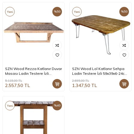
%
50
%
50
Yeni
Yeni
SZN Wood Rezza Katlanır Duvar
SZN Wood Lol Katlanır Sehpa
Masası Ladin Testere İzli
Ladin Testere İzli 59x39x6-24cm
75x40cm SZN-51-Teak
SZN-51-Teak
5.115,00
TL
2.695,00
TL
2.557,50
TL
1.347,50
TL
%
40
Yeni