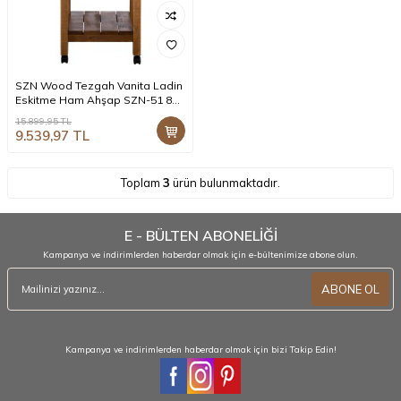
SZN Wood Tezgah Vanita Ladin
Eskitme Ham Ahşap SZN-51 83
x 40 x 82 cm Katlanır-Tekerlekli
15.899,95
TL
9.539,97
TL
Toplam
3
ürün bulunmaktadır.
E - BÜLTEN ABONELİĞİ
Kampanya ve indirimlerden haberdar olmak için e-bültenimize abone olun.
ABONE OL
Kampanya ve indirimlerden haberdar olmak için bizi Takip Edin!