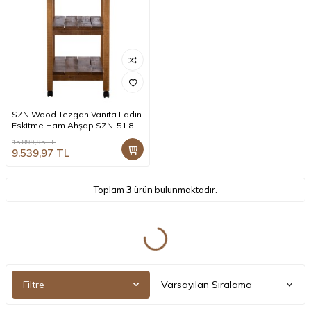
SZN Wood Tezgah Vanita Ladin
Eskitme Ham Ahşap SZN-51 83
x 40 x 82 cm Katlanır-Tekerlekli
15.899,95
TL
9.539,97
TL
Toplam
3
ürün bulunmaktadır.
Filtre