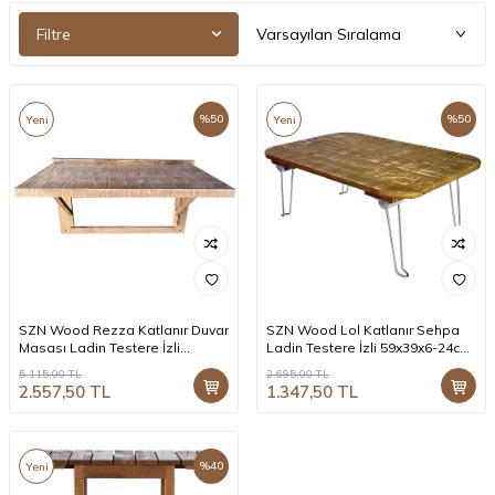
Filtre
%
50
%
50
Yeni
Yeni
SZN Wood Rezza Katlanır Duvar
SZN Wood Lol Katlanır Sehpa
Masası Ladin Testere İzli
Ladin Testere İzli 59x39x6-24cm
75x40cm SZN-51-Teak
SZN-51-Teak
5.115,00
TL
2.695,00
TL
2.557,50
TL
1.347,50
TL
%
40
Yeni