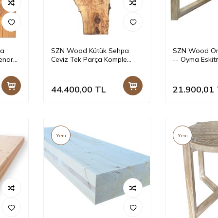
sa
SZN Wood Kütük Sehpa
SZN Wood Ort
Kenar
Ceviz Tek Parça Komple
-- Oyma Eskit
-- --
Natural -- W01-Dark Oak --
Beyaz Patina -
-- 157 x 60 x 4,5 cm
40 cm
44.400,00
TL
21.900,01
Yeni
Yeni