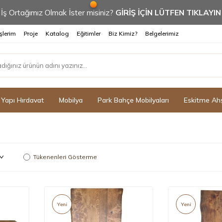
İş Ortağımız Olmak İster misiniz?
GİRİŞ İÇİN LÜTFEN TIKLAYIN
şlerim
Proje
Katalog
Eğitimler
Biz Kimiz?
Belgelerimiz
Yapı Hırdavat
Mobilya
Park Bahçe Mobilyaları
Eskitme Ah
Tükenenleri Gösterme
Yeni
Yeni