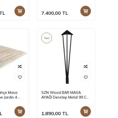
39 x 72 x 55 cm
Ağartma - -- 36 x 34 x 45 cm
TL
7.400,00
TL
Yeni
hçe Masa
SZN Wood BAR MASA
e Jardin 4
AYAĞI Denstep Metal 99 Cm
m -- -- -- x x
14 cm 14 cm SİYAH TEK
L
1.890,00
TL