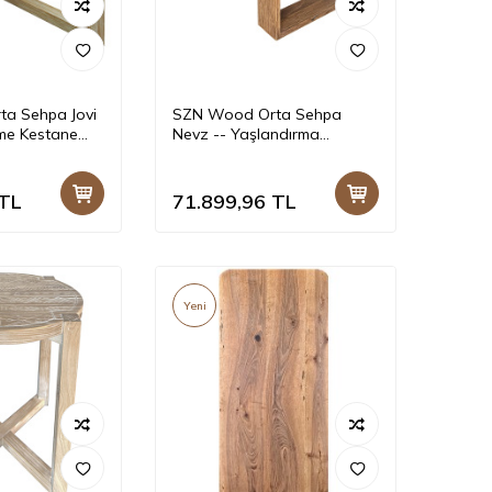
a Sehpa Jovi
SZN Wood Orta Sehpa
me Kestane
Nevz -- Yaşlandırma
 -- 60 x 60 x
Kestane Siyah Patina - --
100 x 160 x 40 cm
TL
71.899,96
TL
Yeni