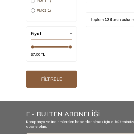
PM01
(1)
PM02
(1)
Toplam
128
ürün bulunm
PM03
(1)
W
(1)
Fiyat
Çanakkale
(1)
PM06
(1)
57,00 TL
KA02
(1)
KA01
(1)
Honwal
(1)
FİLTRELE
New Magazine
(1)
Norm
(1)
Moiso
(1)
E - BÜLTEN ABONELİĞİ
PM05
(1)
Kampanya ve indirimlerden haberdar olmak için e-bültenimiz
Axis
(1)
abone olun.