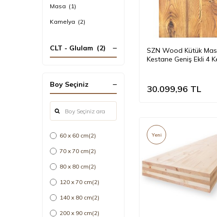
Masa
(1)
Kamelya
(2)
CLT - Glulam
(2)
SZN Wood Kütük Ma
Kestane Geniş Ekli 4 
Düz -- W01-Dark Oak 
120 x 85 x 5,5 cm
Boy Seçiniz
30.099,96
TL
60 x 60 cm
(2)
Yeni
70 x 70 cm
(2)
80 x 80 cm
(2)
120 x 70 cm
(2)
140 x 80 cm
(2)
200 x 90 cm
(2)