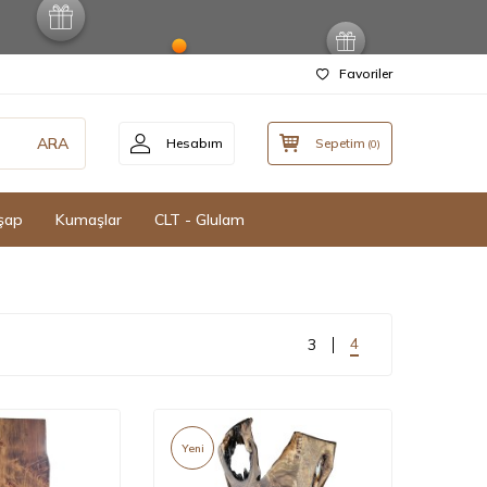
Favoriler
ARA
Hesabım
Sepetim
(
0
)
şap
Kumaşlar
CLT - Glulam
4
3
Yeni