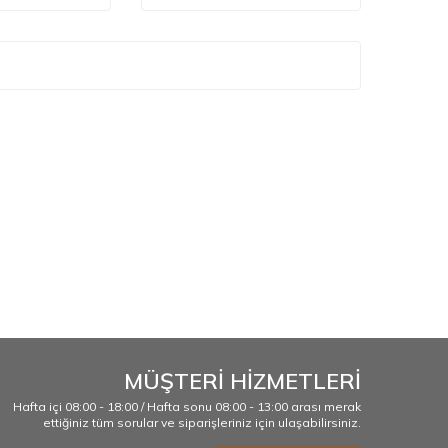
MÜŞTERİ HİZMETLERİ
Hafta içi 08:00 - 18:00 / Hafta sonu 08:00 - 13:00 arası merak
ettiğiniz tüm sorular ve siparişleriniz için ulaşabilirsiniz.