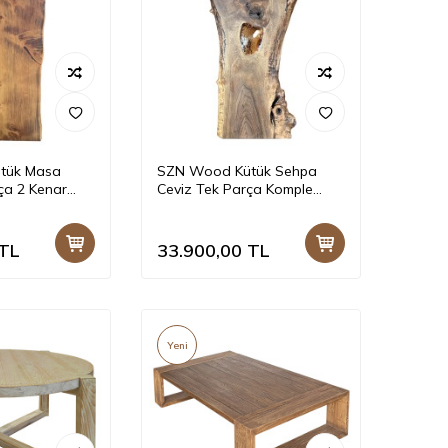
tük Masa
SZN Wood Kütük Sehpa
ça 2 Kenar
Ceviz Tek Parça Komple
1-Dark Oak --
Natural -- W01-Dark Oak --
5,5 cm
-- 140 x 50 x 5,0 cm
TL
33.900,00
TL
Yeni