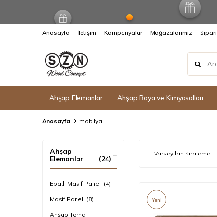
Anasayfa
İletişim
Kampanyalar
Mağazalarımız
Sipari
Ahşap Elemanlar
Ahşap Boya ve Kimyasalları
Anasayfa
mobilya
Ahşap
Elemanlar
(24)
Ebatlı Masif Panel
(4)
Masif Panel
(8)
Yeni
Ahşap Torna