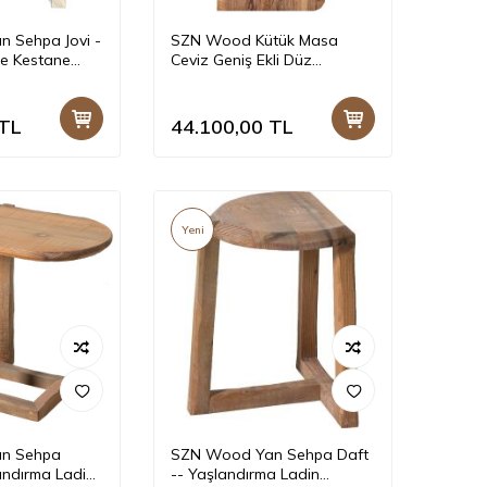
 Sehpa Jovi -
SZN Wood Kütük Masa
me Kestane
Ceviz Geniş Ekli Düz
 -- 40 x 40 x
Yuvarlak -- W01-Dark Oak -
- -- 180 x 79 x 4,9 cm
TL
44.100,00
TL
Yeni
n Sehpa
SZN Wood Yan Sehpa Daft
landırma Ladin
-- Yaşlandırma Ladin