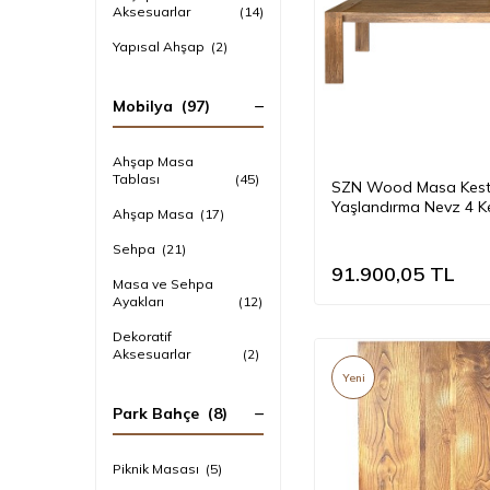
Aksesuarlar
(14)
Yapısal Ahşap
(2)
Mobilya
(97)
Ahşap Masa
Tablası
(45)
SZN Wood Masa Kes
Yaşlandırma Nevz 4 K
Ahşap Masa
(17)
Düz Siyah Patina -- U
Mat -- 220 x 100 x 78
Sehpa
(21)
91.900,05
TL
Masa ve Sehpa
Ayakları
(12)
Dekoratif
Aksesuarlar
(2)
Yeni
Park Bahçe
(8)
Piknik Masası
(5)