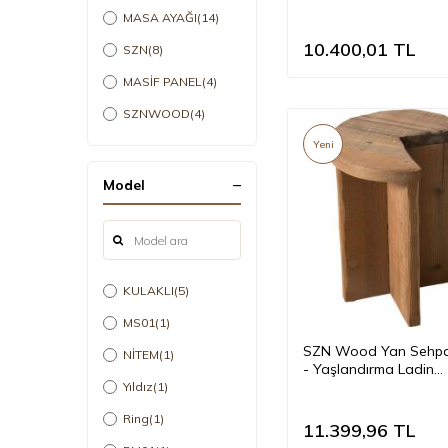
Ahşap Çam Panel SZ
MASA AYAĞI
(14)
Dark Walnut - -- 33 x 
54 cm
10.400,01
TL
SZN
(8)
MASİF PANEL
(4)
SZNWOOD
(4)
Yeni
Model
KULAKLI
(5)
MS01
(1)
SZN Wood Yan Sehpa
NİTEM
(1)
- Yaşlandırma Ladin
Ağartma - -- 35 x 35 
Yıldız
(1)
Ring
(1)
11.399,96
TL