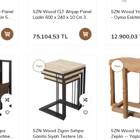
 Panel
SZN Wood CLT Ahşap Panel
SZN Wood Yan
Cm 5
Ladin 600 x 240 x 10 Cm 3
- Oyma Eskit
Katman C30
Beyaz Patina -
55 cm
75.104,53
TL
12.900,03
Yeni
Yeni
hpa
SZN Wood Zigon Sehpa
SZN Wood Ya
skitme
Ganita Siyah Testere İzli
Zeplin -- Yaş