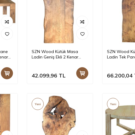
tane
SZN Wood Kütük Masa
SZN Wood Kü
enar
Ladin Geniş Ekli 2 Kenar
Ladin Tek Par
ltra
Sulama -- W01-Dark Oak --
Sulama -- W0
 cm
-- 200 x 90 x 5,0 cm
-- 235 x 91 x 
42.099,96
TL
66.200,04
Yeni
Yeni