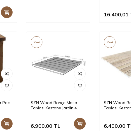
N-72-
Ladin Patina - Üçlü 44 x 44 x
Ağartma - -- 
50 x
63 cm
16.400,01
Yeni
Yeni
 Pac -
SZN Wood Bahçe Masa
SZN Wood Ba
Tablası Kestane Jardin 4
Tablası Kestan
x 45 cm
Kenar Düz Natural Teak Oil -
Kenar Düz Ha
- -- x x 3,5 cm +
3,5 cm +
6.900,00
TL
6.400,00
T