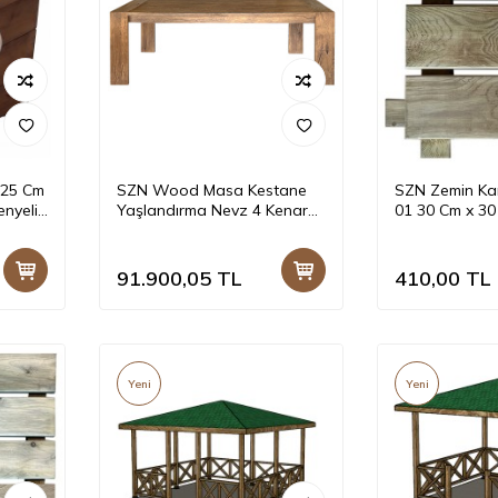
 25 Cm
SZN Wood Masa Kestane
SZN Zemin Ka
nyeli
Yaşlandırma Nevz 4 Kenar
01 30 Cm x 30
Düz Siyah Patina -- Ultra
Emprenyeli Yeş
Mat -- 220 x 100 x 78 cm
91.900,05
TL
410,00
TL
Yeni
Yeni