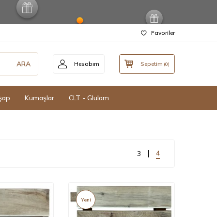
Favoriler
ARA
Hesabım
Sepetim
(
0
)
şap
Kumaşlar
CLT - Glulam
4
3
Yeni