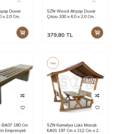
şap Duvar
SZN Wood Ahşap Duvar
,0 x 2,0 Cm
Çıtası 200 x 4,0 x 2,0 Cm
ıf SZN002
Sarıçam 1.Sınıf SZN002
379,80
TL
Yeni
e BA07 180 Cm
SZN Kamelya Lüks Masalı
Cm Emprenyeli
KA01 197 Cm x 212 Cm x 266