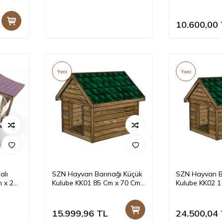
-Teak
Emprenyeli
10.600,00
Yeni
Yeni
alı
SZN Hayvan Barınağı Küçük
SZN Hayvan B
 x 266
Kulube KK01 85 Cm x 70 Cm
Kulube KK02 1
x 90 Cm Emprenyeli
x 115 Cm Empr
15.999,96
TL
24.500,04