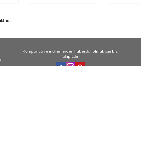
ktadır.
Kampanya ve indirimlerden haberdar olmak için bizi
Takip Edin!
e
giler
İLETİŞİM
 İade Koşulları
Değirmendere Mahallesi\nDevle
Yolu Caddesi\nNo 8 / A\nOrtahis
leşmesi
TRABZON
ullanım Şartları
e Ödeme Güvenliği