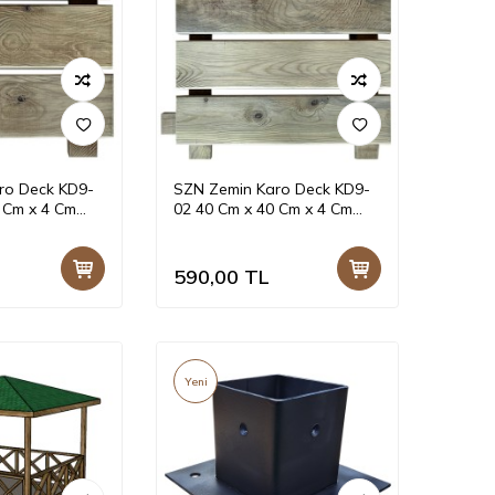
ro Deck KD9-
SZN Zemin Karo Deck KD9-
 Cm x 4 Cm
02 40 Cm x 40 Cm x 4 Cm
il
Emprenyeli Yeşil
590,00
TL
Yeni