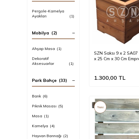
Pergole-Kamelya
Ayakları
(1)
Mobilya
(2)
Ahşap Masa
(1)
SZN Saksı 9 x 2 SA07
x 25 Cm x 30 Cm Empre
Dekoratif
Aksesuarlar
(1)
3 Sıra
1.300,00
TL
Park Bahçe
(33)
Bank
(6)
Piknik Masası
(5)
Yeni
Masa
(1)
Kamelya
(4)
Hayvan Barınağı
(2)