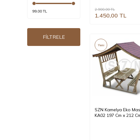
100x50x18cm SZN-51
SA08
(1)
2.900,00
TL
99,00 TL
1.450,00
TL
BA03
(1)
BA02
(1)
FİLTRELE
BA01
(1)
Yeni
Torino
(1)
BA07
(1)
CT10
(1)
KK02
(1)
KK01
(1)
KA02
(1)
KA01
(1)
SZN Kamelya Eko Mas
KA02 197 Cm x 212 Cm
BA04
(1)
Cm Emprenyeli
CT01
(1)
CT02
(1)