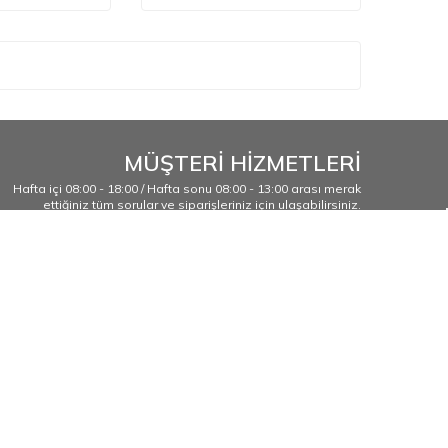
MÜŞTERİ HİZMETLERİ
Hafta içi 08:00 - 18:00 / Hafta sonu 08:00 - 13:00 arası merak
ettiğiniz tüm sorular ve siparişleriniz için ulaşabilirsiniz.
444 8 796
t Sahil
ar -