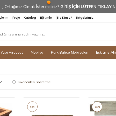
İş Ortağımız Olmak İster misiniz?
GİRİŞ İÇİN LÜTFEN TIKLAYIN
şlerim
Proje
Katalog
Eğitimler
Biz Kimiz?
Belgelerimiz
Yapı Hırdavat
Mobilya
Park Bahçe Mobilyaları
Eskitme Ah
Tükenenleri Gösterme
Yeni
Yeni