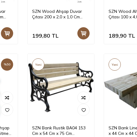
var
SZN Wood Ahşap Duvar
SZN Wood Ah
Cm
Çıtası 200 x 2,0 x 1,0 Cm
Çıtası 100 x 4
01
Sarıçam 1.Sınıf SZN001
Sarıçam 1.Sın
199,80
TL
189,90
TL
%
50
Yeni
Yeni
Ahşap
SZN Bank Rustik BA04 153
SZN Bank Lin
kitme
Cm x 54 Cm x 75 Cm
x 44 Cm x 44 