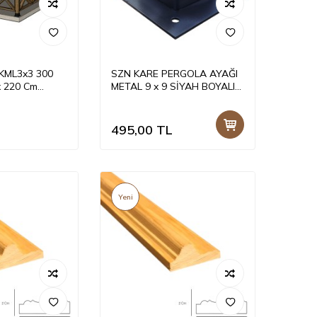
KML3x3 300
SZN KARE PERGOLA AYAĞI
x 220 Cm
METAL 9 x 9 SİYAH BOYALI
SZN001
495,00
TL
Yeni