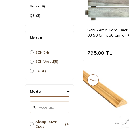
Saksı
(9)
Çit
(3)
Zemin
(3)
SZN Zemin Karo Deck
03 50 Cm x 50 Cm x 4
Marka
Emprenyeli Yeşil
795,00
TL
SZN
(34)
SZN Wood
(5)
SODE
(1)
Yeni
Model
Ahşap Duvar
(4)
Çıtası