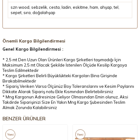
szn wood
,
sebzelik
,
cesta
,
ladin
,
eskitme
,
ham
,
ahşap
,
tel
,
sepet
,
sıra
,
doğalahşap
Önemli Kargo Bilgilendirmesi
Genel Kargo Bilgilendirmesi :
* 2,5 mt Den Uzun Olan Ürünleri Kargo Şirketleri taşımadığı İçin
Maksimum 2,5 mt Olacak Şekilde İstenilen Ölçüde Kesilip Kargoya
Teslim Edilmektedir
* Kargo Şirketleri Belirli Büyüklükteki Kargoları Bina Girişinde
Bırakabilmektedir
* Sipariş Veriken Varsa Ölçünüz Boy Toleranslarını ve Kesim Paylarını
Dikkate Alarak Sipariş notu Ekle Kısmından Belirtebilirsiniz
* Mng Kargonun Adresinize Geliyor Olmasından Emin olunuz, Aksi
Takdirde Siparişinizi Size En Yakın Mng Kargo Şubesinden Teslim
Almak Zorunda Kalabilirsiniz
BENZER ÜRÜNLER
Yeni
Yeni