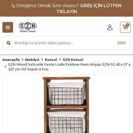
İş Ortağımız Olmak İster misiniz?
GİRİŞ İÇİN LÜTFEN
TIKLAYIN
0
ARA
Anasayfa
Mobilya
Konsol
SZN Konsol
SZN Wood Sebzelik Cesta Ladin Eskitme Ham Ahşap SZN-51 40 x 27 x
107 cm Tel Sepet 4 Sıra