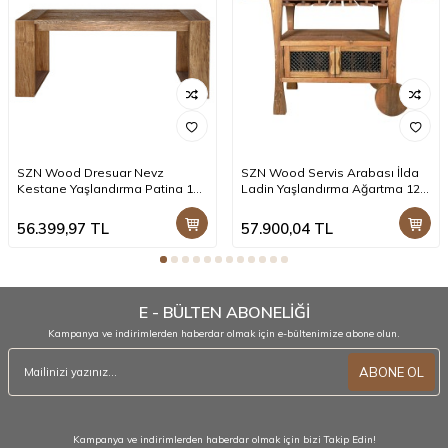
SZN Wood Dresuar Nevz
SZN Wood Servis Arabası İlda
Kestane Yaşlandırma Patina 180
Ladin Yaşlandırma Ağartma 128
x 43 x 77 cm
x 40 x 89 cm
56.399,97
TL
57.900,04
TL
E - BÜLTEN ABONELİĞİ
Kampanya ve indirimlerden haberdar olmak için e-bültenimize abone olun.
ABONE OL
Kampanya ve indirimlerden haberdar olmak için bizi Takip Edin!