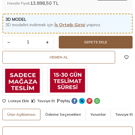
13.898,50
TL
Havale Fiyatı
3D MODEL
3D modelini indirmek için
İş Ortağı Girişi
yapınız.
SEPETE EKLE
HEMEN AL
Paylaş
Listeye Ekle
Tavsiye Et
Ürün Açıklaması
Ödeme Seçenekleri
Yorumlar
Tavsiye Et