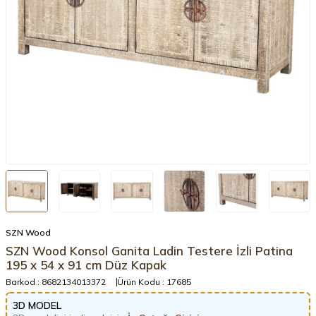
SZN Wood
SZN Wood Konsol Ganita Ladin Testere İzli Patina
195 x 54 x 91 cm Düz Kapak
Barkod :
8682134013372
Ürün Kodu :
17685
3D MODEL