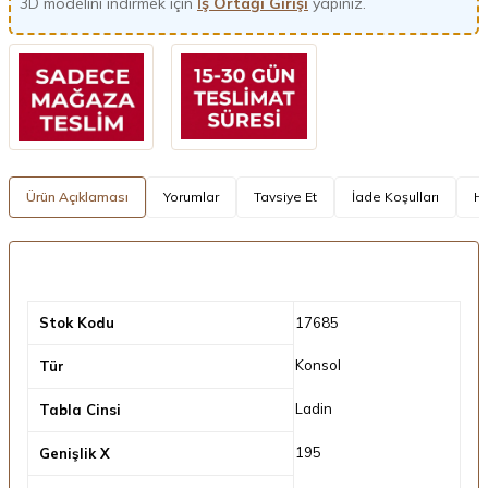
3D modelini indirmek için
İş Ortağı Girişi
yapınız.
Ürün Açıklaması
Yorumlar
Tavsiye Et
İade Koşulları
Hı
Stok Kodu
17685
Konsol
Tür
Ladin
Tabla Cinsi
195
Genişlik X