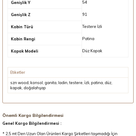
54
Genişlik Y
91
Genişlik Z
Testere İzli
Kabin Türü
Patina
Kabin Rengi
Düz Kapak
Kapak Modeli
Etiketler
szn wood
,
konsol
,
ganita
,
ladin
,
testere
,
i̇zli
,
patina
,
düz
,
kapak
,
doğalahşap
Önemli Kargo Bilgilendirmesi
Genel Kargo Bilgilendirmesi :
* 2,5 mt Den Uzun Olan Ürünleri Kargo Şirketleri taşımadığı İçin