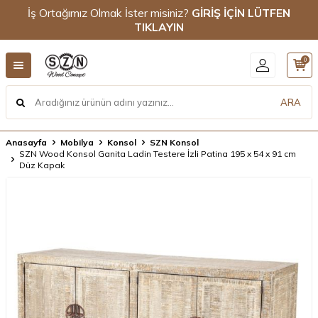
İş Ortağımız Olmak İster misiniz?
GİRİŞ İÇİN LÜTFEN
TIKLAYIN
0
ARA
Anasayfa
Mobilya
Konsol
SZN Konsol
SZN Wood Konsol Ganita Ladin Testere İzli Patina 195 x 54 x 91 cm
Düz Kapak