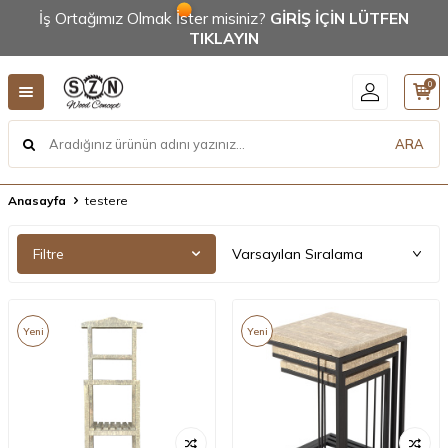
İş Ortağımız Olmak İster misiniz?
GİRİŞ İÇİN LÜTFEN
TIKLAYIN
0
ARA
Anasayfa
testere
Filtre
Yeni
Yeni