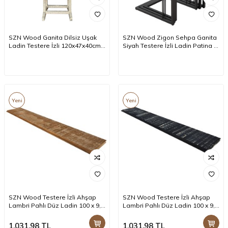
SZN Wood Ganita Dilsiz Uşak
SZN Wood Zigon Sehpa Ganita
Ladin Testere İzli 120x47x40cm
Siyah Testere İzli Ladin Patina -
Patina
Üçlü 44 x 44 x 63 cm
Yeni
Yeni
SZN Wood Testere İzli Ahşap
SZN Wood Testere İzli Ahşap
Lambri Pahlı Düz Ladin 100 x 9,0
Lambri Pahlı Düz Ladin 100 x 9,0
x 1,2 Cm SZN-51-Teak +
x 1,2 Cm SZN-01-Black +
1.031,98
TL
1.031,98
TL