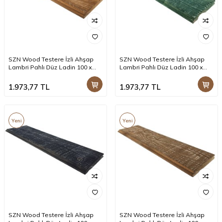
SZN Wood Testere İzli Ahşap
SZN Wood Testere İzli Ahşap
Lambri Pahlı Düz Ladin 100 x
Lambri Pahlı Düz Ladin 100 x
14,0 x 2,0 Cm SZN-51-Teak +
14,0 x 2,0 Cm SZN-66-Irish Green
+
1.973,77
TL
1.973,77
TL
Yeni
Yeni
SZN Wood Testere İzli Ahşap
SZN Wood Testere İzli Ahşap