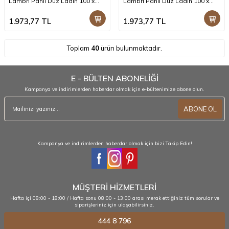
Lambri Pahlı Düz Ladin 100 x
Lambri Pahlı Düz Ladin 100 x
14,0 x 2,0 Cm SZN-01-Black +
14,0 x 2,0 Cm SZN-72-Dark
Walnut +
1.973,77
TL
1.973,77
TL
Toplam
40
ürün bulunmaktadır.
E - BÜLTEN ABONELİĞİ
Kampanya ve indirimlerden haberdar olmak için e-bültenimize abone olun.
ABONE OL
Kampanya ve indirimlerden haberdar olmak için bizi Takip Edin!
MÜŞTERİ HİZMETLERİ
Hafta içi 08:00 - 18:00 / Hafta sonu 08:00 - 13:00 arası merak ettiğiniz tüm sorular ve
siparişleriniz için ulaşabilirsiniz.
444 8 796